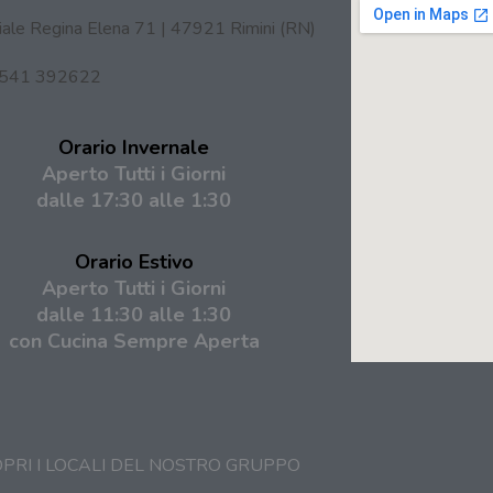
iale Regina Elena 71 | 47921 Rimini (RN)
541 392622
Orario Invernale
Aperto Tutti i Giorni
dalle 17:30 alle 1:30
Orario Estivo
Aperto Tutti i Giorni
d
alle 11:30 alle 1:30
con Cucina Sempre Aperta
PRI I LOCALI DEL NOSTRO GRUPPO