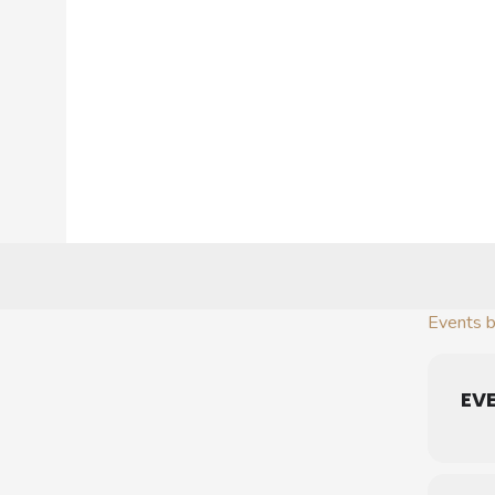
Vai
al
contenuto
Events b
EVE