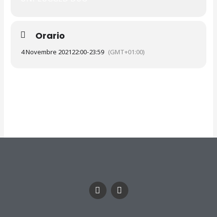
Orario
4 Novembre 2021
22:00
-
23:59
(GMT+01:00)
F
I
a
n
c
s
e
t