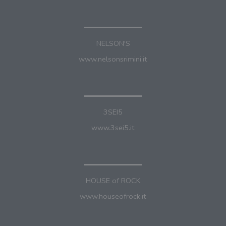
NELSON'S
www.nelsonsrimini.it
3SEI5
www.3sei5.it
HOUSE of ROCK
www.houseofrock.it