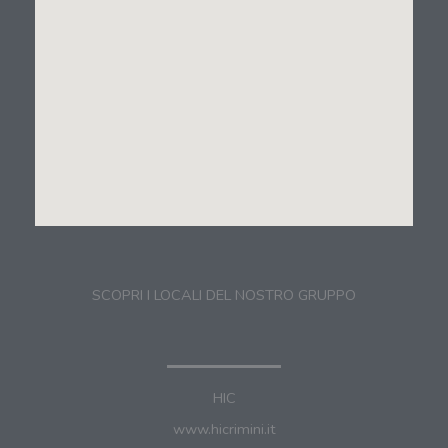
SCOPRI I LOCALI DEL NOSTRO GRUPPO
HIC
www.hicrimini.it