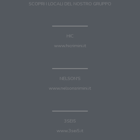
SCOPRI I LOCALI DEL NOSTRO GRUPPO
HIC
www.hicrimini.it
NELSON'S
www.nelsonsrimini.it
3SEI5
www.3sei5.it